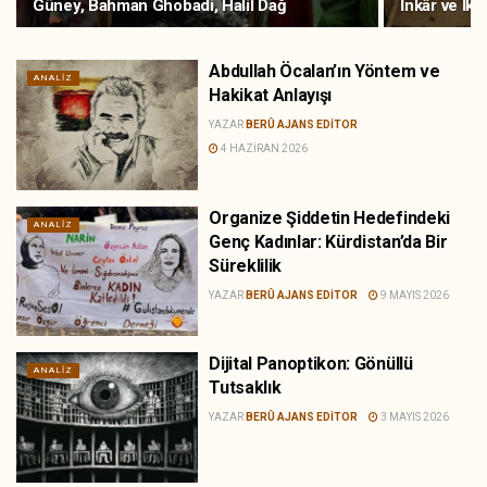
Güney, Bahman Ghobadi, Halil Dağ
İnkâr ve İkt
Abdullah Öcalan’ın Yöntem ve
ANALIZ
Hakikat Anlayışı
YAZAR
BERÛ AJANS EDITOR
4 HAZIRAN 2026
Organize Şiddetin Hedefindeki
ANALIZ
Genç Kadınlar: Kürdistan’da Bir
Süreklilik
YAZAR
BERÛ AJANS EDITOR
9 MAYIS 2026
Dijital Panoptikon: Gönüllü
ANALIZ
Tutsaklık
YAZAR
BERÛ AJANS EDITOR
3 MAYIS 2026