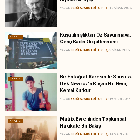
YAZAR
BERÛ AJANS EDITOR
10 NISAN 2026
Kuşatılmışlıktan Öz Savunmaya:
ANALIZ
Genç Kadın Örgütlenmesi
YAZAR
BERÛ AJANS EDITOR
2 NISAN 2026
Bir Fotoğraf Karesinde Sonsuza
ANALIZ
Dek Newroz’a Koşan Bir Genç:
Kemal Kurkut
YAZAR
BERÛ AJANS EDITOR
19 MART 2026
Matrix Evreninden Toplumsal
ANALIZ
Hakikate Bir Bakış
YAZAR
BERÛ AJANS EDITOR
13 MART 2026