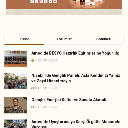
Trend
Yorumlar
Sonuncu
Amed’de BESYO Hazırlık Eğitimlerine Yoğun İlgi
4 AĞUSTOS 2026
Nisêbîn’de Gençlik Paneli: Asla Kendinizi Yalnız
ve Zayıf Hissetmeyin
8 AĞUSTOS 2026
Gençlik Enerjisi Kültür ve Sanata Akmalı
4 AĞUSTOS 2026
Amed’de Uyuşturucuya Karşı Örgütlü Mücadele
Vurgusu