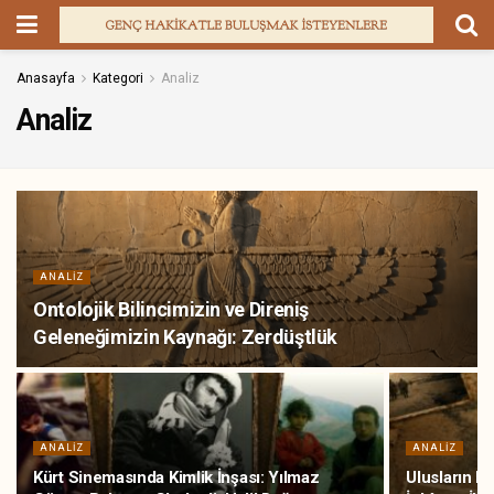
Anasayfa
Kategori
Analiz
Analiz
ANALIZ
Ontolojik Bilincimizin ve Direniş
Geleneğimizin Kaynağı: Zerdüştlük
ANALIZ
ANALIZ
Kürt Sinemasında Kimlik İnşası: Yılmaz
Ulusların K