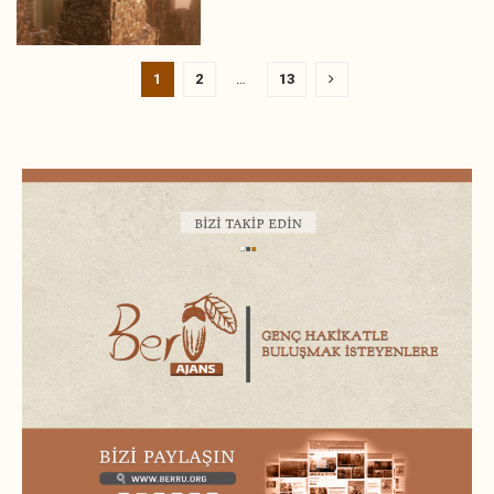
1
2
…
13