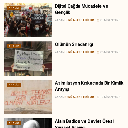
Dijital Çağda Mücadele ve
ANALIZ
Gençlik
YAZAR
BERÛ AJANS EDITOR
28 NISAN 2026
Ölümün Sıradanlığı
ANALIZ
YAZAR
BERÛ AJANS EDITOR
26 NISAN 2026
Asimilasyon Kıskacında Bir Kimlik
ANALIZ
Arayışı
YAZAR
BERÛ AJANS EDITOR
12 NISAN 2026
Alain Badiou ve Devlet Ötesi
ANALIZ
Siyaset Arayışı