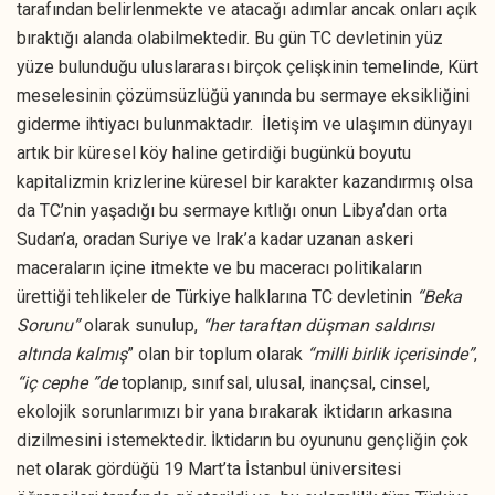
tarafından belirlenmekte ve atacağı adımlar ancak onları açık
bıraktığı alanda olabilmektedir. Bu gün TC devletinin yüz
yüze bulunduğu uluslararası birçok çelişkinin temelinde, Kürt
meselesinin çözümsüzlüğü yanında bu sermaye eksikliğini
giderme ihtiyacı bulunmaktadır. İletişim ve ulaşımın dünyayı
artık bir küresel köy haline getirdiği bugünkü boyutu
kapitalizmin krizlerine küresel bir karakter kazandırmış olsa
da TC’nin yaşadığı bu sermaye kıtlığı onun Libya’dan orta
Sudan’a, oradan Suriye ve Irak’a kadar uzanan askeri
maceraların içine itmekte ve bu maceracı politikaların
ürettiği tehlikeler de Türkiye halklarına TC devletinin
“Beka
Sorunu”
olarak sunulup,
“her taraftan düşman saldırısı
altında kalmış
” olan bir toplum olarak
“milli birlik içerisinde”
,
“iç cephe ”de
toplanıp, sınıfsal, ulusal, inançsal, cinsel,
ekolojik sorunlarımızı bir yana bırakarak iktidarın arkasına
dizilmesini istemektedir. İktidarın bu oyununu gençliğin çok
net olarak gördüğü 19 Mart’ta İstanbul üniversitesi