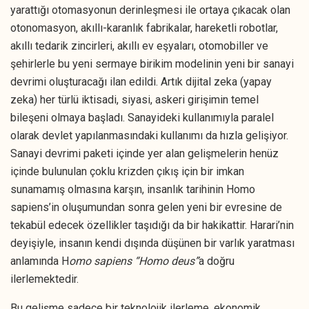
yarattığı otomasyonun derinleşmesi ile ortaya çıkacak olan
otonomasyon, akıllı-karanlık fabrikalar, hareketli robotlar,
akıllı tedarik zincirleri, akıllı ev eşyaları, otomobiller ve
şehirlerle bu yeni sermaye birikim modelinin yeni bir sanayi
devrimi oluşturacağı ilan edildi. Artık dijital zeka (yapay
zeka) her türlü iktisadi, siyasi, askeri girişimin temel
bileşeni olmaya başladı. Sanayideki kullanımıyla paralel
olarak devlet yapılanmasındaki kullanımı da hızla gelişiyor.
Sanayi devrimi paketi içinde yer alan gelişmelerin henüz
içinde bulunulan çoklu krizden çıkış için bir imkan
sunamamış olmasına karşın, insanlık tarihinin Homo
sapiens’in oluşumundan sonra gelen yeni bir evresine de
tekabül edecek özellikler taşıdığı da bir hakikattir. Harari’nin
deyişiyle, insanın kendi dışında düşünen bir varlık yaratması
anlamında H
omo sapiens “Homo deus”
a doğru
ilerlemektedir.
Bu gelişme sadece bir teknolojik ilerleme, ekonomik