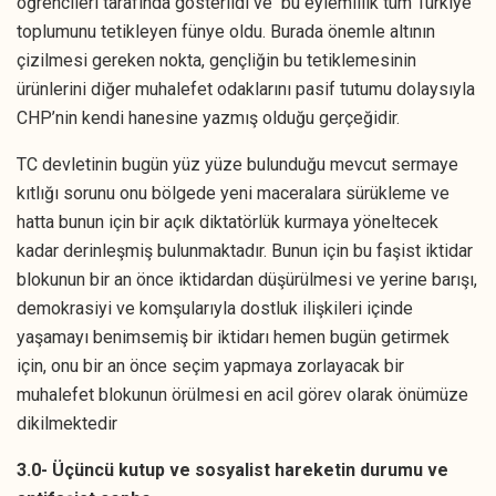
öğrencileri tarafında gösterildi ve bu eylemlilik tüm Türkiye
toplumunu tetikleyen fünye oldu. Burada önemle altının
çizilmesi gereken nokta, gençliğin bu tetiklemesinin
ürünlerini diğer muhalefet odaklarını pasif tutumu dolaysıyla
CHP’nin kendi hanesine yazmış olduğu gerçeğidir.
TC devletinin bugün yüz yüze bulunduğu mevcut sermaye
kıtlığı sorunu onu bölgede yeni maceralara sürükleme ve
hatta bunun için bir açık diktatörlük kurmaya yöneltecek
kadar derinleşmiş bulunmaktadır. Bunun için bu faşist iktidar
blokunun bir an önce iktidardan düşürülmesi ve yerine barışı,
demokrasiyi ve komşularıyla dostluk ilişkileri içinde
yaşamayı benimsemiş bir iktidarı hemen bugün getirmek
için, onu bir an önce seçim yapmaya zorlayacak bir
muhalefet blokunun örülmesi en acil görev olarak önümüze
dikilmektedir
3.0- Üçüncü kutup ve sosyalist hareketin durumu ve