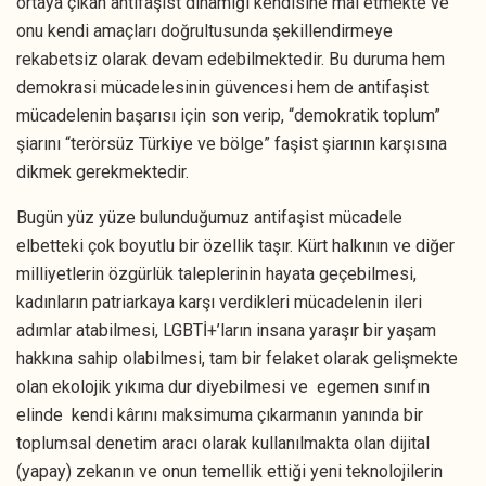
ortaya çıkan antifaşist dinamiği kendisine mal etmekte ve
onu kendi amaçları doğrultusunda şekillendirmeye
rekabetsiz olarak devam edebilmektedir. Bu duruma hem
demokrasi mücadelesinin güvencesi hem de antifaşist
mücadelenin başarısı için son verip, “demokratik toplum”
şiarını “terörsüz Türkiye ve bölge” faşist şiarının karşısına
dikmek gerekmektedir.
Bugün yüz yüze bulunduğumuz antifaşist mücadele
elbetteki çok boyutlu bir özellik taşır. Kürt halkının ve diğer
milliyetlerin özgürlük taleplerinin hayata geçebilmesi,
kadınların patriarkaya karşı verdikleri mücadelenin ileri
adımlar atabilmesi, LGBTİ+’ların insana yaraşır bir yaşam
hakkına sahip olabilmesi, tam bir felaket olarak gelişmekte
olan ekolojik yıkıma dur diyebilmesi ve egemen sınıfın
elinde kendi kârını maksimuma çıkarmanın yanında bir
toplumsal denetim aracı olarak kullanılmakta olan dijital
(yapay) zekanın ve onun temellik ettiği yeni teknolojilerin