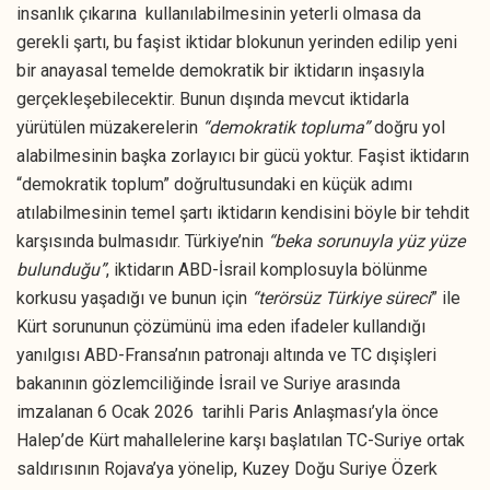
insanlık çıkarına kullanılabilmesinin yeterli olmasa da
gerekli şartı, bu faşist iktidar blokunun yerinden edilip yeni
bir anayasal temelde demokratik bir iktidarın inşasıyla
gerçekleşebilecektir. Bunun dışında mevcut iktidarla
yürütülen müzakerelerin
“demokratik topluma”
doğru yol
alabilmesinin başka zorlayıcı bir gücü yoktur. Faşist iktidarın
“demokratik toplum” doğrultusundaki en küçük adımı
atılabilmesinin temel şartı iktidarın kendisini böyle bir tehdit
karşısında bulmasıdır. Türkiye’nin
“beka sorunuyla yüz yüze
bulunduğu”
, iktidarın ABD-İsrail komplosuyla bölünme
korkusu yaşadığı ve bunun için
“terörsüz Türkiye süreci
” ile
Kürt sorununun çözümünü ima eden ifadeler kullandığı
yanılgısı ABD-Fransa’nın patronajı altında ve TC dışişleri
bakanının gözlemciliğinde İsrail ve Suriye arasında
imzalanan 6 Ocak 2026 tarihli Paris Anlaşması’yla önce
Halep’de Kürt mahallelerine karşı başlatılan TC-Suriye ortak
saldırısının Rojava’ya yönelip, Kuzey Doğu Suriye Özerk