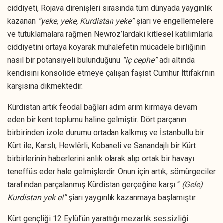
ciddiyeti, Rojava direnişleri sırasında tüm dünyada yaygınlık
kazanan
“yeke, yeke, Kurdistan yeke”
şiarı ve engellemelere
ve tutuklamalara rağmen Newroz’lardaki kitlesel katılımlarla
ciddiyetini ortaya koyarak muhalefetin mücadele birliğinin
nasıl bir potansiyeli bulunduğunu
“iç cephe”
adı altında
kendisini konsolide etmeye çalışan faşist Cumhur İttifakı’nın
karşısına dikmektedir.
Kürdistan artık feodal bağları adım arım kırmaya devam
eden bir kent toplumu haline gelmiştir. Dört parçanın
birbirinden izole durumu ortadan kalkmış ve İstanbullu bir
Kürt ile, Karslı, Hewlêrli, Kobaneli ve Sanandajlı bir Kürt
birbirlerinin haberlerini anlık olarak alıp ortak bir havayı
teneffüs eder hale gelmişlerdir. Onun için artık, sömürgeciler
tarafından parçalanmış Kürdistan gerçeğine karşı “
(Gele)
Kurdistan yek e!”
şiarı yaygınlık kazanmaya başlamıştır.
Kürt gençliği 12 Eylül’ün yarattığı mezarlık sessizliği