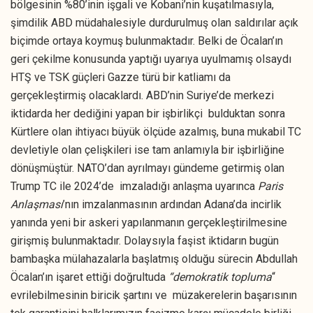
bölgesinin %80’inin işgali ve Kobani’nin kuşatılmasıyla,
şimdilik ABD müdahalesiyle durdurulmuş olan saldırılar açık
biçimde ortaya koymuş bulunmaktadır. Belki de Öcalan’ın
geri çekilme konusunda yaptığı uyarıya uyulmamış olsaydı
HTŞ ve TSK güçleri Gazze türü bir katliamı da
gerçekleştirmiş olacaklardı. ABD’nin Suriye’de merkezi
iktidarda her dediğini yapan bir işbirlikçi bulduktan sonra
Kürtlere olan ihtiyacı büyük ölçüde azalmış, buna mukabil TC
devletiyle olan çelişkileri ise tam anlamıyla bir işbirliğine
dönüşmüştür. NATO’dan ayrılmayı gündeme getirmiş olan
Trump TC ile 2024’de imzaladığı anlaşma uyarınca
Paris
Anlaşması
’nın imzalanmasının ardından Adana’da incirlik
yanında yeni bir askeri yapılanmanın gerçekleştirilmesine
girişmiş bulunmaktadır. Dolaysıyla faşist iktidarın bugün
bambaşka mülahazalarla başlatmış olduğu sürecin Abdullah
Öcalan’ın işaret ettiği doğrultuda
“demokratik topluma
“
evrilebilmesinin biricik şartını ve müzakerelerin başarısının