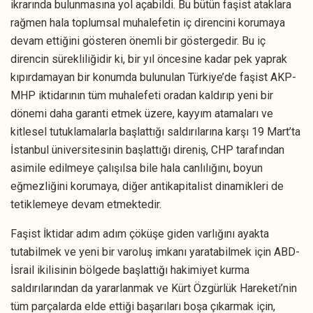
ikrarında bulunmasına yol açabildi. Bu bütün faşist ataklara
rağmen hala toplumsal muhalefetin iç direncini korumaya
devam ettiğini gösteren önemli bir göstergedir. Bu iç
direncin sürekliliğidir ki, bir yıl öncesine kadar pek yaprak
kıpırdamayan bir konumda bulunulan Türkiye’de faşist AKP-
MHP iktidarının tüm muhalefeti oradan kaldırıp yeni bir
dönemi daha garanti etmek üzere, kayyım atamaları ve
kitlesel tutuklamalarla başlattığı saldırılarına karşı 19 Mart’ta
İstanbul üniversitesinin başlattığı direniş, CHP tarafından
asimile edilmeye çalışılsa bile hala canlılığını, boyun
eğmezliğini korumaya, diğer antikapitalist dinamikleri de
tetiklemeye devam etmektedir.
Faşist İktidar adım adım çöküşe giden varlığını ayakta
tutabilmek ve yeni bir varoluş imkanı yaratabilmek için ABD-
İsrail ikilisinin bölgede başlattığı hakimiyet kurma
saldırılarından da yararlanmak ve Kürt Özgürlük Hareketi’nin
tüm parçalarda elde ettiği başarıları boşa çıkarmak için,