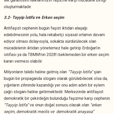
tek garantisini halklarımızın faşizme karşı mücadele birliği
oluşturmaktadır.
3.2- Tayyip İstifa
ve
Erken seçim
Antifaşist cephenin bugün faşist iktidarı alaşağı
edebilmesinin yolu, hala rekabetçi siyasal ortamın devam
ediyor olması dolayısıyla, sokakta sürdürülecek olan
mücadelenin iktidarı yönetemez hale getirip Erdoğan’ın
istifası ya da TBMM’nin 2028’i beklemeden bir erken seçim
kararı vermesi olabilir.
Milyonların talebi haline gelmiş olan
“Tayyip İstifa”
şiarı
bugün bir propaganda sloganı olarak görülebilecek olsa da,
yığınların zihninde kazandığı yer onu adım adım bir eylem
çağrı sloganı haline getirmektedir. Merkezinde antifaşist
demokratik bir çekirdeğin bulunduğu faşizme karşı cephenin
“Tayyip İstifa”
ve onun doğal sonucu olacak olan
“erken
seçim, demokratik meclis ve demokratik anayasa”