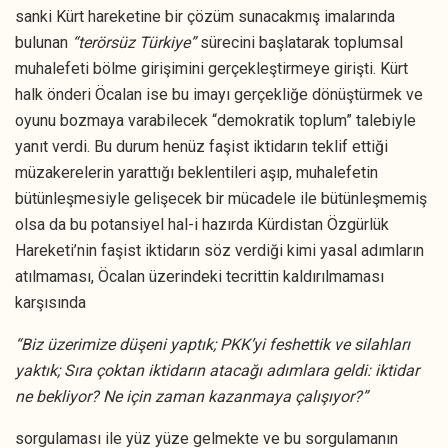
sanki Kürt hareketine bir çözüm sunacakmış imalarında
bulunan
“terörsüz Türkiye”
sürecini başlatarak toplumsal
muhalefeti bölme girişimini gerçekleştirmeye girişti. Kürt
halk önderi Öcalan ise bu imayı gerçekliğe dönüştürmek ve
oyunu bozmaya varabilecek “demokratik toplum” talebiyle
yanıt verdi. Bu durum henüz faşist iktidarın teklif ettiği
müzakerelerin yarattığı beklentileri aşıp, muhalefetin
bütünleşmesiyle gelişecek bir mücadele ile bütünleşmemiş
olsa da bu potansiyel hal-i hazırda Kürdistan Özgürlük
Hareketi’nin faşist iktidarın söz verdiği kimi yasal adımların
atılmaması, Öcalan üzerindeki tecrittin kaldırılmaması
karşısında
“Biz üzerimize düşeni yaptık; PKK’yi feshettik ve silahları
yaktık; Sıra çoktan iktidarın atacağı adımlara geldi: iktidar
ne bekliyor? Ne için zaman kazanmaya çalışıyor?”
sorgulaması ile yüz yüze gelmekte ve bu sorgulamanın