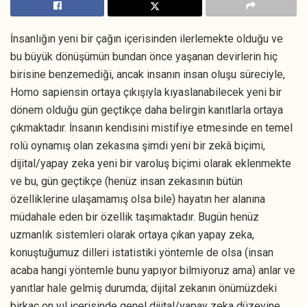
İnsanlığın yeni bir çağın içerisinden ilerlemekte olduğu ve
bu büyük dönüşümün bundan önce yaşanan devirlerin hiç
birisine benzemediği, ancak insanın insan oluşu süreciyle,
Homo sapiensin ortaya çıkışıyla kıyaslanabilecek yeni bir
dönem olduğu gün geçtikçe daha belirgin kanıtlarla ortaya
çıkmaktadır. İnsanın kendisini mistifiye etmesinde en temel
rolü oynamış olan zekasına şimdi yeni bir zekâ biçimi,
dijital/yapay zeka yeni bir varoluş biçimi olarak eklenmekte
ve bu, gün geçtikçe (henüz insan zekasının bütün
özelliklerine ulaşamamış olsa bile) hayatın her alanına
müdahale eden bir özellik taşımaktadır. Bugün henüz
uzmanlık sistemleri olarak ortaya çıkan yapay zeka,
konuştuğumuz dilleri istatistiki yöntemle de olsa (insan
acaba hangi yöntemle bunu yapıyor bilmiyoruz ama) anlar ve
yanıtlar hale gelmiş durumda; dijital zekanın önümüzdeki
birkaç on yıl içerisinde genel dijital/yapay zeka düzeyine