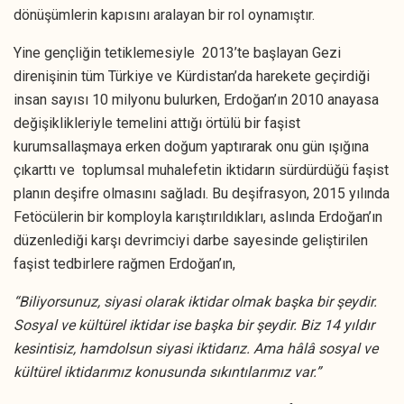
dönüşümlerin kapısını aralayan bir rol oynamıştır.
Yine gençliğin tetiklemesiyle 2013’te başlayan Gezi
direnişinin tüm Türkiye ve Kürdistan’da harekete geçirdiği
insan sayısı 10 milyonu bulurken, Erdoğan’ın 2010 anayasa
değişiklikleriyle temelini attığı örtülü bir faşist
kurumsallaşmaya erken doğum yaptırarak onu gün ışığına
çıkarttı ve toplumsal muhalefetin iktidarın sürdürdüğü faşist
planın deşifre olmasını sağladı. Bu deşifrasyon, 2015 yılında
Fetöcülerin bir komployla karıştırıldıkları, aslında Erdoğan’ın
düzenlediği karşı devrimciyi darbe sayesinde geliştirilen
faşist tedbirlere rağmen Erdoğan’ın,
“Biliyorsunuz, siyasi olarak iktidar olmak başka bir şeydir.
Sosyal ve kültürel iktidar ise başka bir şeydir. Biz 14 yıldır
kesintisiz, hamdolsun siyasi iktidarız. Ama hâlâ sosyal ve
kültürel iktidarımız konusunda sıkıntılarımız var.”