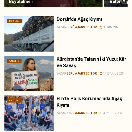
Büyütülmeli
‘Beton Yığın
Dorşîn’de Ağaç Kıyımı
EKOLOJI
YAZAR
BERÛ AJANS EDITOR
9 EKIM 2025
Kürdistan’da Talanın İki Yüzü: Kâr
ANALIZ
ve Savaş
YAZAR
BERÛ AJANS EDITOR
14 EYLÜL 2025
Êlih’te Polis Korumasında Ağaç
EKOLOJI
Kıyımı
YAZAR
BERÛ AJANS EDITOR
3 EYLÜL 2025