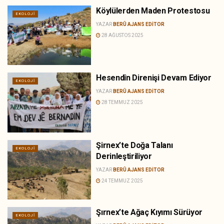
Köylülerden Maden Protestosu
EKOLOJI
YAZAR
BERÛ AJANS EDITOR
28 AĞUSTOS 2025
Hesendîn Direnişi Devam Ediyor
EKOLOJI
YAZAR
BERÛ AJANS EDITOR
28 TEMMUZ 2025
Şirnex’te Doğa Talanı
EKOLOJI
Derinleştiriliyor
YAZAR
BERÛ AJANS EDITOR
24 TEMMUZ 2025
Şırnex’te Ağaç Kıyımı Sürüyor
EKOLOJI