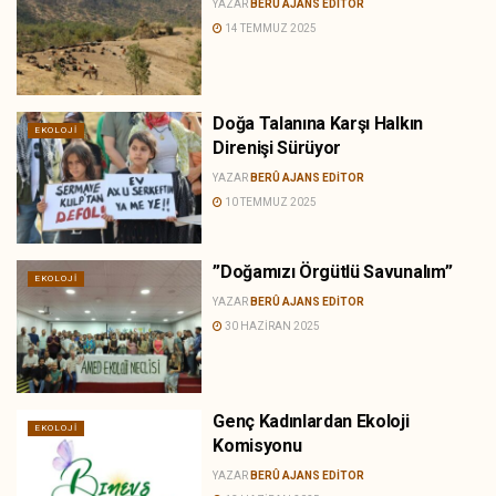
YAZAR
BERÛ AJANS EDITOR
14 TEMMUZ 2025
Doğa Talanına Karşı Halkın
EKOLOJI
Direnişi Sürüyor
YAZAR
BERÛ AJANS EDITOR
10 TEMMUZ 2025
”Doğamızı Örgütlü Savunalım”
EKOLOJI
YAZAR
BERÛ AJANS EDITOR
30 HAZIRAN 2025
Genç Kadınlardan Ekoloji
EKOLOJI
Komisyonu
YAZAR
BERÛ AJANS EDITOR