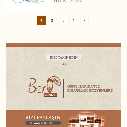
13 HAZIRAN 2025
1
2
…
4