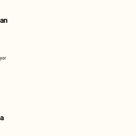
dan
yor.
na