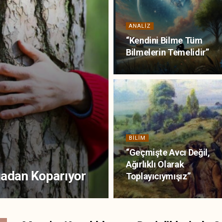
ANALIZ
“Kendini Bilme Tüm
Bilmelerin Temelidir”
BILIM
“Geçmişte Avcı Değil,
Ağırlıklı Olarak
ğadan Koparıyor
Toplayıcıymışız”