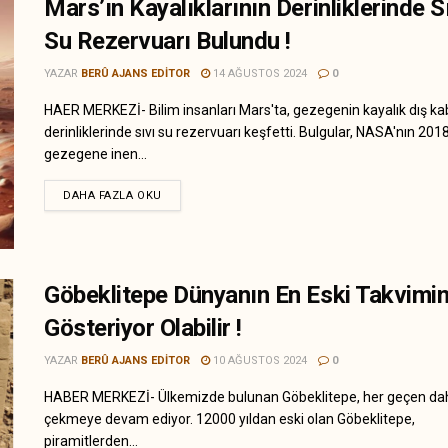
Mars’ın Kayalıklarının Derinliklerinde S
Su Rezervuarı Bulundu !
YAZAR
BERÛ AJANS EDITOR
14 AĞUSTOS 2024
0
HAER MERKEZİ- Bilim insanları Mars'ta, gezegenin kayalık dış 
derinliklerinde sıvı su rezervuarı keşfetti. Bulgular, NASA'nın 201
gezegene inen...
DAHA FAZLA OKU
Göbeklitepe Dünyanın En Eski Takvimin
Gösteriyor Olabilir !
YAZAR
BERÛ AJANS EDITOR
10 AĞUSTOS 2024
0
HABER MERKEZİ- Ülkemizde bulunan Göbeklitepe, her geçen daha
çekmeye devam ediyor. 12000 yıldan eski olan Göbeklitepe,
piramitlerden...