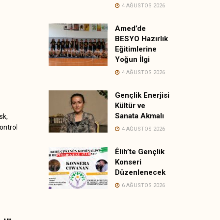
4 AĞUSTOS 2026
Amed’de
BESYO Hazırlık
Eğitimlerine
Yoğun İlgi
4 AĞUSTOS 2026
Gençlik Enerjisi
Kültür ve
Sanata Akmalı
sk,
kontrol
4 AĞUSTOS 2026
Êlih’te Gençlik
Konseri
Düzenlenecek
6 AĞUSTOS 2026