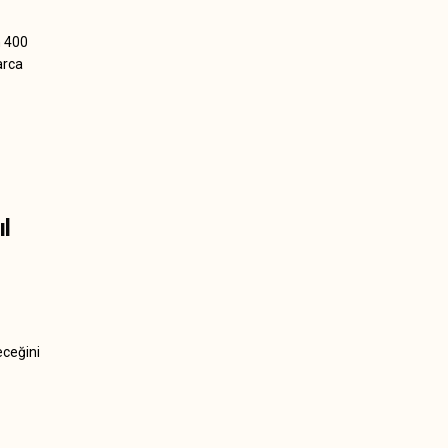
n 400
arca
l
eceğini