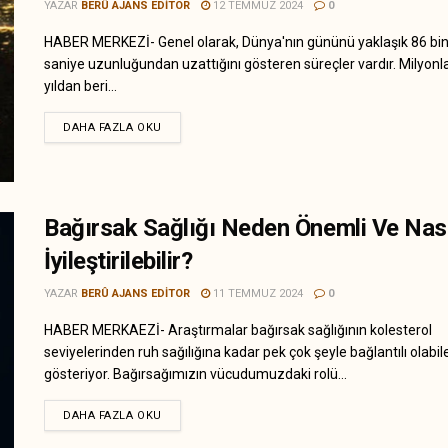
YAZAR
BERÛ AJANS EDITOR
12 TEMMUZ 2024
0
HABER MERKEZİ- Genel olarak, Dünya'nın gününü yaklaşık 86 bi
saniye uzunluğundan uzattığını gösteren süreçler vardır. Milyonl
yıldan beri...
DAHA FAZLA OKU
Bağırsak Sağlığı Neden Önemli Ve Nası
İyileştirilebilir?
YAZAR
BERÛ AJANS EDITOR
11 TEMMUZ 2024
0
HABER MERKAEZİ- Araştırmalar bağırsak sağlığının kolesterol
seviyelerinden ruh sağılığına kadar pek çok şeyle bağlantılı olabil
gösteriyor. Bağırsağımızın vücudumuzdaki rolü...
DAHA FAZLA OKU