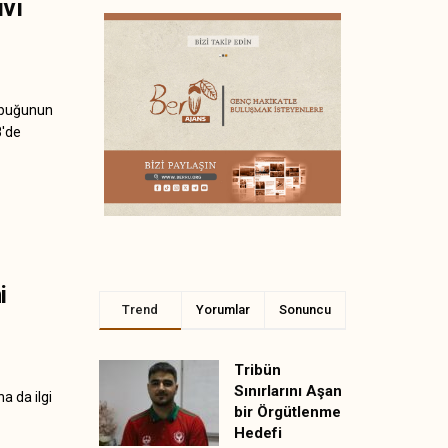
ıvı
kabuğunun
8'de
i
Trend
Yorumlar
Sonuncu
Tribün
Sınırlarını Aşan
 da ilgi
bir Örgütlenme
Hedefi