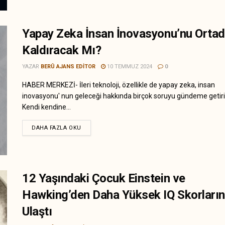
Yapay Zeka İnsan İnovasyonu’nu Orta
Kaldıracak Mı?
YAZAR
BERÛ AJANS EDITOR
10 TEMMUZ 2024
0
HABER MERKEZİ- İleri teknoloji, özellikle de yapay zeka, insan
inovasyonu' nun geleceği hakkında birçok soruyu gündeme getiri
Kendi kendine...
DAHA FAZLA OKU
12 Yaşındaki Çocuk Einstein ve
Hawking’den Daha Yüksek IQ Skorları
Ulaştı