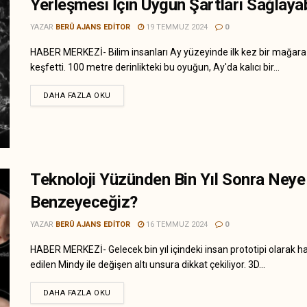
Yerleşmesi İçin Uygun Şartları Sağlayab
YAZAR
BERÛ AJANS EDITOR
19 TEMMUZ 2024
0
HABER MERKEZİ- Bilim insanları Ay yüzeyinde ilk kez bir mağara
keşfetti. 100 metre derinlikteki bu oyuğun, Ay'da kalıcı bir...
DAHA FAZLA OKU
Teknoloji Yüzünden Bin Yıl Sonra Neye
Benzeyeceğiz?
YAZAR
BERÛ AJANS EDITOR
16 TEMMUZ 2024
0
HABER MERKEZİ- Gelecek bin yıl içindeki insan prototipi olarak h
edilen Mindy ile değişen altı unsura dikkat çekiliyor. 3D...
DAHA FAZLA OKU