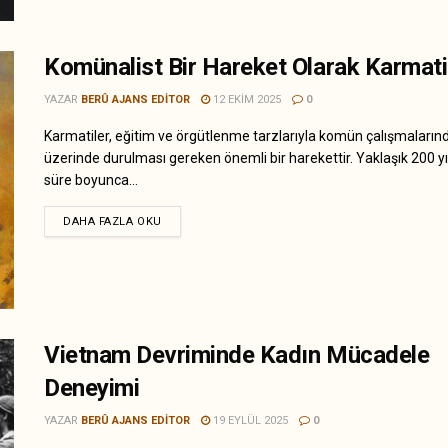
Komünalist Bir Hareket Olarak Karmati
YAZAR
BERÛ AJANS EDITOR
12 EKIM 2025
0
Karmatiler, eğitim ve örgütlenme tarzlarıyla komün çalışmaların
üzerinde durulması gereken önemli bir harekettir. Yaklaşık 200 yıll
süre boyunca...
DAHA FAZLA OKU
Vietnam Devriminde Kadın Mücadele
Deneyimi
YAZAR
BERÛ AJANS EDITOR
19 EYLÜL 2025
0