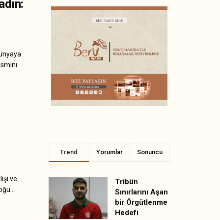
adın:
dünyaya
smını...
Trend
Yorumlar
Sonuncu
işi ve
Tribün
ğu...
Sınırlarını Aşan
bir Örgütlenme
Hedefi