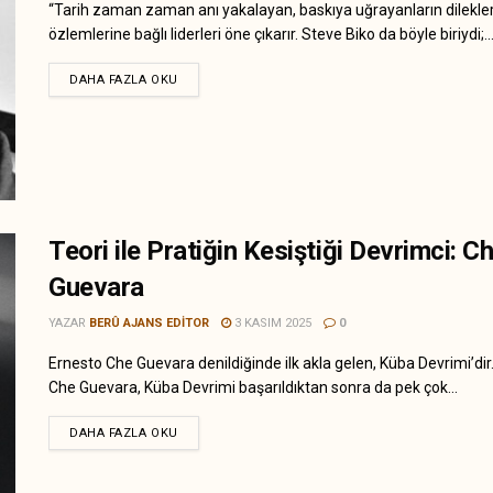
“Tarih zaman zaman anı yakalayan, baskıya uğrayanların dilekle
özlemlerine bağlı liderleri öne çıkarır. Steve Biko da böyle biriydi;..
DAHA FAZLA OKU
Teori ile Pratiğin Kesiştiği Devrimci: C
Guevara
YAZAR
BERÛ AJANS EDITOR
3 KASIM 2025
0
Ernesto Che Guevara denildiğinde ilk akla gelen, Küba Devrimi’dir
Che Guevara, Küba Devrimi başarıldıktan sonra da pek çok...
DAHA FAZLA OKU