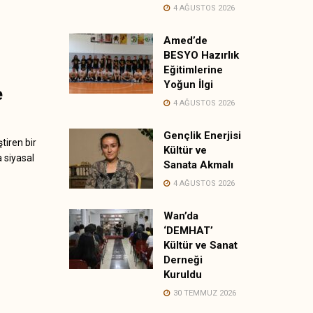
4 AĞUSTOS 2026
Amed’de
BESYO Hazırlık
Eğitimlerine
Yoğun İlgi
e
4 AĞUSTOS 2026
Gençlik Enerjisi
tiren bir
Kültür ve
a siyasal
Sanata Akmalı
4 AĞUSTOS 2026
Wan’da
‘DEMHAT’
Kültür ve Sanat
Derneği
Kuruldu
30 TEMMUZ 2026