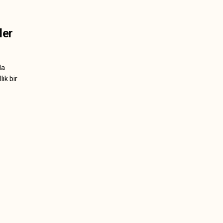
ler
da
ık bir