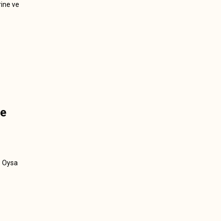
rine ve
.
he
. Oysa