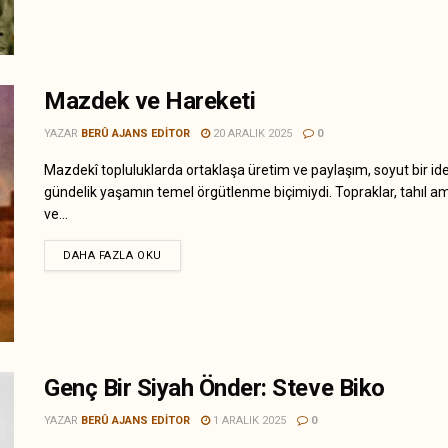
Mazdek ve Hareketi
YAZAR
BERÛ AJANS EDITOR
20 ARALIK 2025
0
Mazdekî topluluklarda ortaklaşa üretim ve paylaşım, soyut bir ide
gündelik yaşamın temel örgütlenme biçimiydi. Topraklar, tahıl am
ve...
DAHA FAZLA OKU
Genç Bir Siyah Önder: Steve Biko
YAZAR
BERÛ AJANS EDITOR
1 ARALIK 2025
0