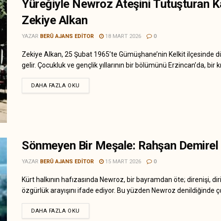
Yüreğiyle Newroz Ateşini Tutuşturan K
Zekiye Alkan
YAZAR
BERÛ AJANS EDITOR
18 MART 2026
0
Zekiye Alkan, 25 Şubat 1965’te Gümüşhane’nin Kelkit ilçesinde 
gelir. Çocukluk ve gençlik yıllarının bir bölümünü Erzincan’da, bir kı
DAHA FAZLA OKU
Sönmeyen Bir Meşale: Rahşan Demirel
YAZAR
BERÛ AJANS EDITOR
15 MART 2026
0
Kürt halkının hafızasında Newroz, bir bayramdan öte; direnişi, diril
özgürlük arayışını ifade ediyor. Bu yüzden Newroz denildiğinde ço
DAHA FAZLA OKU