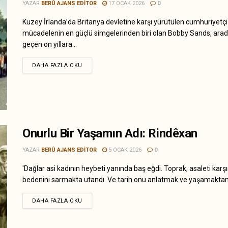
YAZAR
BERÛ AJANS EDITOR
17 OCAK 2026
0
Kuzey İrlanda’da Britanya devletine karşı yürütülen cumhuriyetçi
mücadelenin en güçlü simgelerinden biri olan Bobby Sands, ara
geçen on yıllara...
DAHA FAZLA OKU
Onurlu Bir Yaşamın Adı: Rindêxan
YAZAR
BERÛ AJANS EDITOR
5 OCAK 2026
0
'Dağlar asi kadının heybeti yanında baş eğdi. Toprak, asaleti karş
bedenini sarmakta utandı. Ve tarih onu anlatmak ve yaşamaktan.
DAHA FAZLA OKU