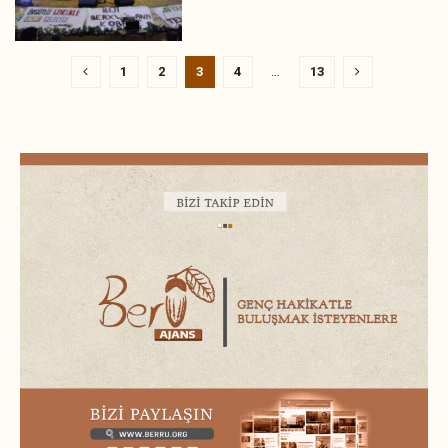
1
2
3
4
…
13