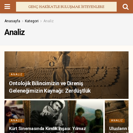
Anasayfa
Kategori
Analiz
Analiz
ANALIZ
Ontolojik Bilincimizin ve Direniş
Geleneğimizin Kaynağı: Zerdüştlük
ANALIZ
ANALIZ
Kürt Sinemasında Kimlik İnşası: Yılmaz
Ulusların K