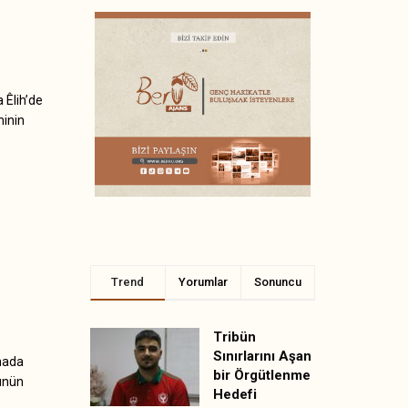
 Êlih’de
minin
Trend
Yorumlar
Sonuncu
Tribün
Sınırlarını Aşan
mada
bir Örgütlenme
sünün
Hedefi