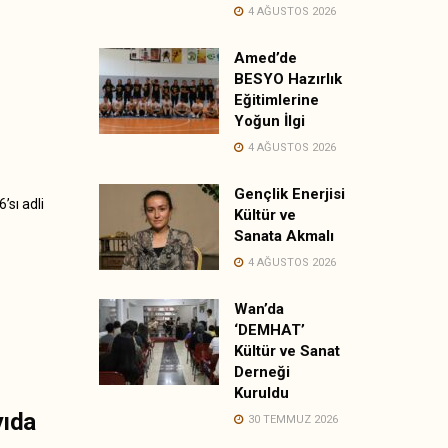
4 AĞUSTOS 2026
Amed’de
BESYO Hazırlık
Eğitimlerine
Yoğun İlgi
4 AĞUSTOS 2026
Gençlik Enerjisi
sı adli
Kültür ve
Sanata Akmalı
4 AĞUSTOS 2026
Wan’da
‘DEMHAT’
Kültür ve Sanat
Derneği
Kuruldu
yıda
30 TEMMUZ 2026