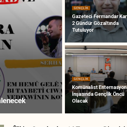
GENÇLIK
Gazeteci Fermandar Ka
2 Gündür Gözaltında
Tutuluyor
GENÇLIK
Komünalist Enternasyon
İnşasında Gençlik Öncü
nlenecek
Olacak