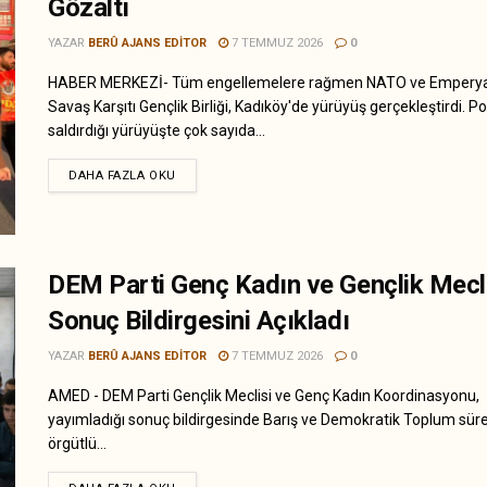
Gözaltı
YAZAR
BERÛ AJANS EDITOR
7 TEMMUZ 2026
0
HABER MERKEZİ- Tüm engellemelere rağmen NATO ve Emperya
Savaş Karşıtı Gençlik Birliği, Kadıköy'de yürüyüş gerçekleştirdi. Po
saldırdığı yürüyüşte çok sayıda...
DAHA FAZLA OKU
DEM Parti Genç Kadın ve Gençlik Mecl
Sonuç Bildirgesini Açıkladı
YAZAR
BERÛ AJANS EDITOR
7 TEMMUZ 2026
0
AMED - DEM Parti Gençlik Meclisi ve Genç Kadın Koordinasyonu,
yayımladığı sonuç bildirgesinde Barış ve Demokratik Toplum süre
örgütlü...