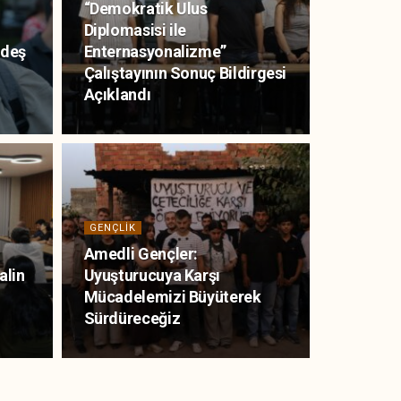
“Demokratik Ulus
Diplomasisi ile
rdeş
Enternasyonalizme”
Çalıştayının Sonuç Bildirgesi
Açıklandı
GENÇLIK
Amedli Gençler:
alin
Uyuşturucuya Karşı
Mücadelemizi Büyüterek
Sürdüreceğiz