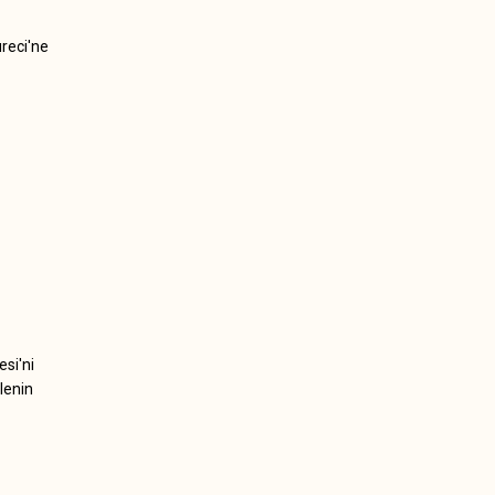
reci'ne
si'ni
lenin