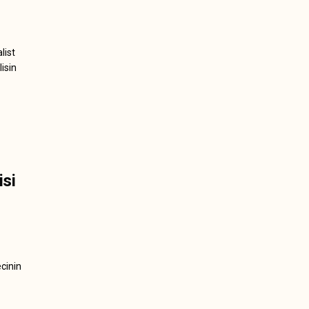
list
lisin
isi
cinin