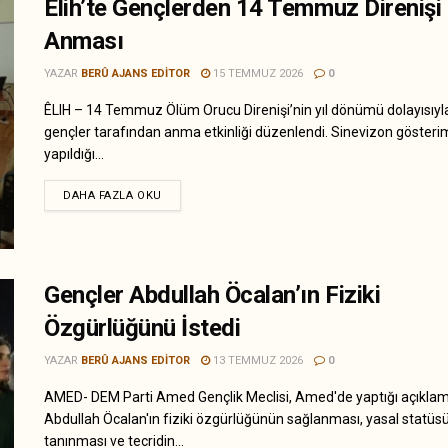
Êlih’te Gençlerden 14 Temmuz Direnişi
Anması
YAZAR
BERÛ AJANS EDITOR
15 TEMMUZ 2026
0
ÊLIH – 14 Temmuz Ölüm Orucu Direnişi’nin yıl dönümü dolayısıyla
gençler tarafından anma etkinliği düzenlendi. Sinevizon gösteri
yapıldığı...
DAHA FAZLA OKU
Gençler Abdullah Öcalan’ın Fiziki
Özgürlüğünü İstedi
YAZAR
BERÛ AJANS EDITOR
13 TEMMUZ 2026
0
AMED- DEM Parti Amed Gençlik Meclisi, Amed'de yaptığı açıkla
Abdullah Öcalan'ın fiziki özgürlüğünün sağlanması, yasal statü
tanınması ve tecridin...