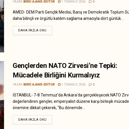
YAZAR
BERÛ AJANS EDITOR
1 TEMMUZ 2026
0
AMED- DEM Parti Gençlik Meclisi, Barış ve Demokratik Toplum Sü
daha bilinçli ve örgütlü katılım sağlama amacıyla dört günlük...
DAHA FAZLA OKU
Gençlerden NATO Zirvesi’ne Tepki:
Mücadele Birliğini Kurmalıyız
YAZAR
BERÛ AJANS EDITOR
1 TEMMUZ 2026
0
İSTANBUL- 7-8 Temmuz'da Ankara'da gerçekleşecek NATO Zirve
değerlendiren gençler, emperyalist düzene karşı birleşik mücade
önemine dikkat çekerek, "Bu dönemde...
DAHA FAZLA OKU