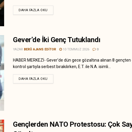
DAHA FAZLA OKU
Gever’de İki Genç Tutuklandı
YAZAR
BERÛ AJANS EDITOR
10 TEMMUZ 2026
0
HABER MERKEZİ- Gever’de dün gece gözaltına alınan 8 gençten 6’
kontrol şartıyla serbest bırakılırken, E.T. ile N.A. isimli...
DAHA FAZLA OKU
Gençlerden NATO Protestosu: Çok Sa