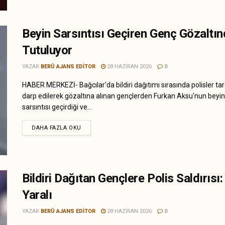
Beyin Sarsıntısı Geçiren Genç Gözaltı
Tutuluyor
YAZAR
BERÛ AJANS EDITOR
28 HAZIRAN 2026
0
HABER MERKEZİ- Bağcılar'da bildiri dağıtımı sırasında polisler ta
darp edilerek gözaltına alınan gençlerden Furkan Aksu'nun beyin
sarsıntısı geçirdiği ve...
DAHA FAZLA OKU
Bildiri Dağıtan Gençlere Polis Saldırısı:
Yaralı
YAZAR
BERÛ AJANS EDITOR
28 HAZIRAN 2026
0