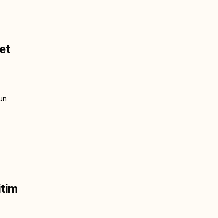
et
nun
itim