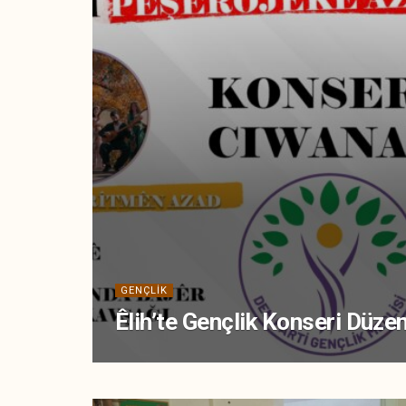
GENÇLIK
Êlih’te Gençlik Konseri Düze