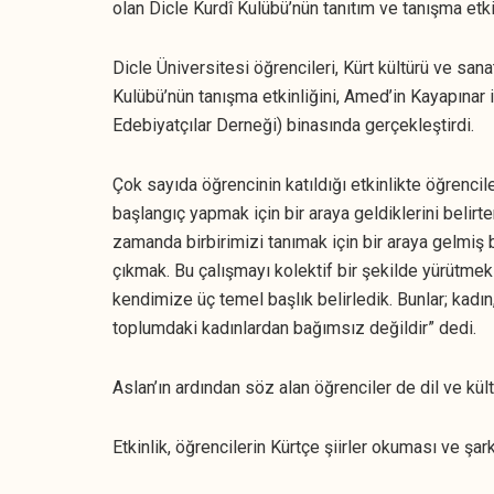
olan Dicle Kurdî Kulübü’nün tanıtım ve tanışma etki
Dicle Üniversitesi öğrencileri, Kürt kültürü ve san
Kulübü’nün tanışma etkinliğini, Amed’in Kayapına
Edebiyatçılar Derneği) binasında gerçekleştirdi.
Çok sayıda öğrencinin katıldığı etkinlikte öğren
başlangıç yapmak için bir araya geldiklerini belirt
zamanda birbirimizi tanımak için bir araya gelmi
çıkmak. Bu çalışmayı kolektif bir şekilde yürütmek
kendimize üç temel başlık belirledik. Bunlar; kadın
toplumdaki kadınlardan bağımsız değildir” dedi.
Aslan’ın ardından söz alan öğrenciler de dil ve kü
Etkinlik, öğrencilerin Kürtçe şiirler okuması ve şa