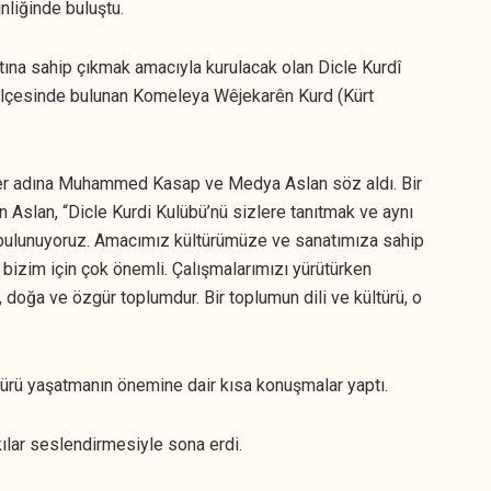
nliğinde buluştu.
atına sahip çıkmak amacıyla kurulacak olan Dicle Kurdî
r ilçesinde bulunan Komeleya Wêjekarên Kurd (Kürt
ciler adına Muhammed Kasap ve Medya Aslan söz aldı. Bir
en Aslan, “Dicle Kurdi Kulübü’nü sizlere tanıtmak ve aynı
ş bulunuyoruz. Amacımız kültürümüze ve sanatımıza sahip
 bizim için çok önemli. Çalışmalarımızı yürütürken
, doğa ve özgür toplumdur. Bir toplumun dili ve kültürü, o
ltürü yaşatmanın önemine dair kısa konuşmalar yaptı.
rkılar seslendirmesiyle sona erdi.