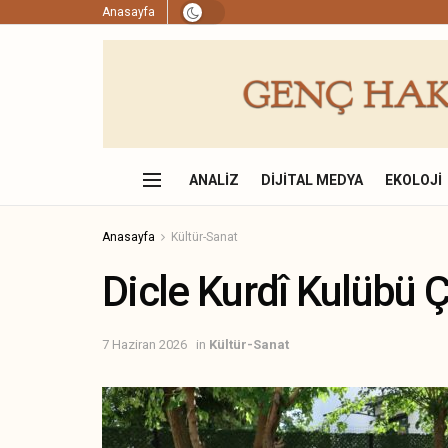
Anasayfa
ANALIZ
DIJITAL MEDYA
EKOLOJI
Anasayfa
Kültür-Sanat
Dicle Kurdî Kulübü 
7 Haziran 2026
in
Kültür-Sanat