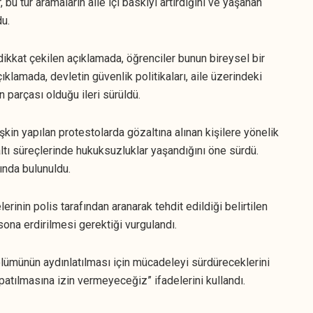
r, bu tür aramaların aile içi baskıyı artırdığını ve yaşanan
u.
 dikkat çekilen açıklamada, öğrenciler bunun bireysel bir
ıklamada, devletin güvenlik politikaları, aile üzerindeki
 parçası olduğu ileri sürüldü.
şkin yapılan protestolarda gözaltına alınan kişilere yönelik
tı süreçlerinde hukuksuzluklar yaşandığını öne sürdü.
ında bulunuldu.
rinin polis tarafından aranarak tehdit edildiği belirtilen
sona erdirilmesi gerektiği vurgulandı.
ölümünün aydınlatılması için mücadeleyi sürdüreceklerini
patılmasına izin vermeyeceğiz” ifadelerini kullandı.