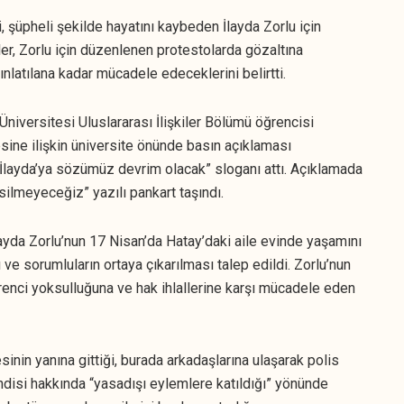
, şüpheli şekilde hayatını kaybeden İlayda Zorlu için
er, Zorlu için düzenlenen protestolarda gözaltına
ınlatılana kadar mücadele edeceklerini belirtti.
Üniversitesi Uluslararası İlişkiler Bölümü öğrencisi
sine ilişkin üniversite önünde basın açıklaması
 “İlayda’ya sözümüz devrim olacak” sloganı attı. Açıklamada
ksilmeyeceğiz” yazılı pankart taşındı.
ayda Zorlu’nun 17 Nisan’da Hatay’daki aile evinde yaşamını
ı ve sorumluların ortaya çıkarılması talep edildi. Zorlu’nun
ğrenci yoksulluğuna ve hak ihlallerine karşı mücadele eden
sinin yanına gittiği, burada arkadaşlarına ulaşarak polis
ndisi hakkında “yasadışı eylemlere katıldığı” yönünde