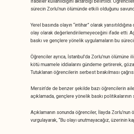
ifadeler kullanıldığını aktardığı belirtildi. Öğrencile
sürecin Zorlu’nun ölümünde etkili olduğunu savund
Yerel basında olayın “intihar” olarak yansıtıldığına
olay olarak değerlendirilemeyeceğini ifade etti. Aç
baskı ve gençlere yönelik uygulamaların bu sürecin
Öğrenciler ayrıca, İstanbul’da Zorlu’nun ölümüne ili
kötü muamele iddialarını gündeme getirerek, gözal
Tutuklanan öğrencilerin serbest bırakılması çağrıs
Mersin’de de benzer şekilde bazı öğrencilerin ailele
açıklamada, gençlere yönelik baskı politikalarının 
Açıklamanın sonunda öğrenciler, İlayda Zorlu’nun 
vurgulayarak, “Bu olayı unutmayacağız, üzerinin ka