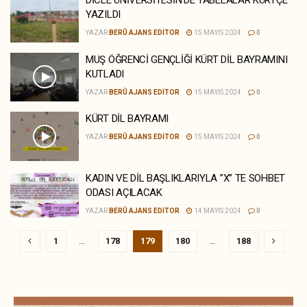
DİCLE ÜNİVERSİTESİN’DE TABELALAR KÜRTÇE
YAZILDI
YAZAR
BERÛ AJANS EDITOR
15 MAYIS 2024
0
MUŞ ÖĞRENCİ GENÇLİĞİ KÜRT DİL BAYRAMINI
KUTLADI
YAZAR
BERÛ AJANS EDITOR
15 MAYIS 2024
0
KÜRT DİL BAYRAMI
YAZAR
BERÛ AJANS EDITOR
15 MAYIS 2024
0
KADIN VE DİL BAŞLIKLARIYLA ”X” TE SOHBET
ODASI AÇILACAK
YAZAR
BERÛ AJANS EDITOR
14 MAYIS 2024
0
1
…
178
179
180
…
188