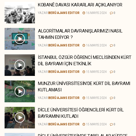
KOBANÊ DAVASI KARARLARI AÇIKLANIYOR
YAZAR
BERÛ AJANS EDITOR
16 MAYIS 2024
0
ALGORİTMALAR DAVRANIŞLARIMIZI NASIL
TAHMİN EDİYOR ?
YAZAR
BERÛ AJANS EDITOR
16 MAYIS 2024
0
İSTANBUL ÖZGÜR ÖĞRENCİ MECLİSİNDEN KÜRT
DİL BAYRAMI İÇİN ETKİNLİK
YAZAR
BERÛ AJANS EDITOR
15 MAYIS 2024
0
MUNZUR ÜNİVERSİTESİN’DE KÜRT DİL BAYRAMI
KUTLAMASI
YAZAR
BERÛ AJANS EDITOR
15 MAYIS 2024
0
DİCLE ÜNİVERSİTESİ ÖĞRENCİLERİ KÜRT DİL
BAYRAMINI KUTLADI
YAZAR
BERÛ AJANS EDITOR
15 MAYIS 2024
0