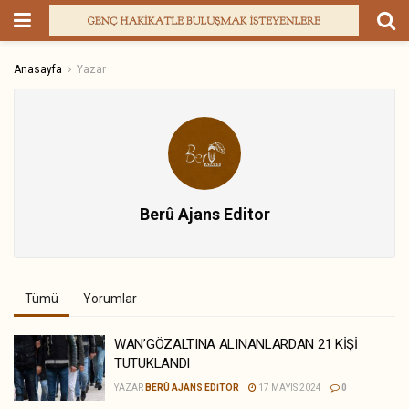
Anasayfa
Yazar
Berû Ajans Editor
Tümü
Yorumlar
WAN’GÖZALTINA ALINANLARDAN 21 KİŞİ
TUTUKLANDI
YAZAR
BERÛ AJANS EDITOR
17 MAYIS 2024
0